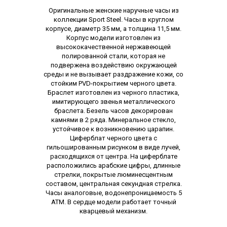
Описание
Оригинальные женские наручные часы из
коллекции Sport Steel. Часы в круглом
корпусе, диаметр 35 мм, а толщина 11,5 мм.
Корпус модели изготовлен из
высококачественной нержавеющей
полированной стали, которая не
подвержена воздействию окружающей
среды и не вызывает раздражение кожи, со
стойким PVD-покрытием черного цвета.
Браслет изготовлен из черного пластика,
имитирующего звенья металлического
браслета. Безель часов декорирован
камнями в 2 ряда. Минеральное стекло,
устойчивое к возникновению царапин.
Циферблат черного цвета с
гильошированным рисунком в виде лучей,
расходящихся от центра. На циферблате
расположились арабские цифры, длинные
стрелки, покрытые люминесцентным
составом, центральная секундная стрелка.
Часы аналоговые, водонепроницаемость 5
АТМ. В сердце модели работает точный
кварцевый механизм.