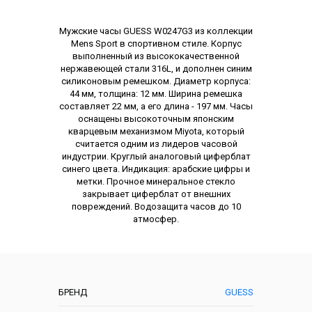
Описание
Мужские часы GUESS W0247G3 из коллекции
Mens Sport в спортивном стиле. Корпус
выполненный из высококачественной
нержавеющей стали 316L, и дополнен синим
силиконовым ремешком. Диаметр корпуса:
44 мм, толщина: 12 мм. Ширина ремешка
составляет 22 мм, а его длина - 197 мм. Часы
оснащены высокоточным японским
кварцевым механизмом Miyota, который
считается одним из лидеров часовой
индустрии. Круглый аналоговый циферблат
синего цвета. Индикация: арабские цифры и
метки. Прочное минеральное стекло
закрывает циферблат от внешних
повреждений. Водозащита часов до 10
атмосфер.
Характеристики
БРЕНД
GUESS