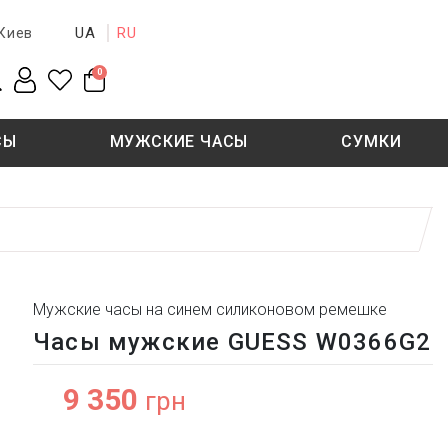
UA
RU
Киев
0
СЫ
МУЖСКИЕ ЧАСЫ
СУМКИ
New collection
Sale - 50%
Sale - 50%
Мужские часы на синем силиконовом ремешке
Часы мужские GUESS W0366G2
9 350
грн