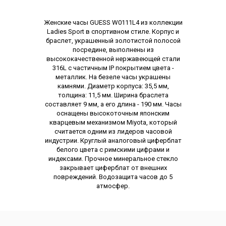
Описание
Женские часы GUESS W0111L4 из коллекции
Ladies Sport в спортивном стиле. Корпус и
браслет, украшенный золотистой полосой
посредине, выполнены из
высококачественной нержавеющей стали
316L c частичным IP покрытием цвета -
металлик. На безеле часы украшены
камнями. Диаметр корпуса: 35,5 мм,
толщина: 11,5 мм. Ширина браслета
составляет 9 мм, а его длина - 190 мм. Часы
оснащены высокоточным японским
кварцевым механизмом Miyota, который
считается одним из лидеров часовой
индустрии. Круглый аналоговый циферблат
белого цвета с римскими цифрами и
индексами. Прочное минеральное стекло
закрывает циферблат от внешних
повреждений. Водозащита часов до 5
атмосфер.
Характеристики