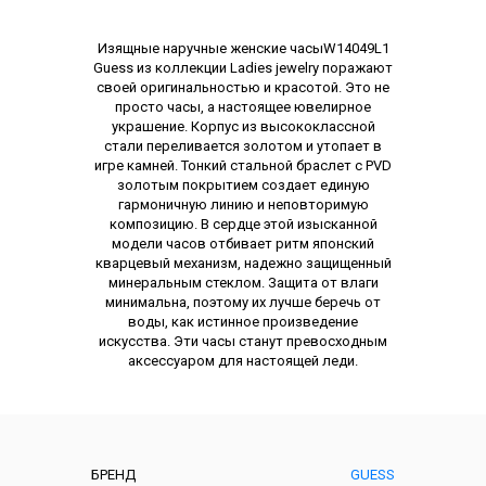
Описание
Изящные наручные женские часыW14049L1
Guess из коллекции Ladies jewelry поражают
своей оригинальностью и красотой. Это не
просто часы, а настоящее ювелирное
украшение. Корпус из высококласcной
стали переливается золотом и утопает в
игре камней. Тонкий стальной браслет с PVD
золотым покрытием создает единую
гармоничную линию и неповторимую
композицию. В сердце этой изысканной
модели часов отбивает ритм японский
кварцевый механизм, надежно защищенный
минеральным стеклом. Защита от влаги
минимальна, поэтому их лучше беречь от
воды, как истинное произведение
искусства. Эти часы станут превосходным
аксессуаром для настоящей леди.
Характеристики
БРЕНД
GUESS