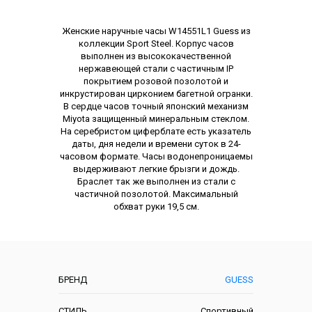
Описание
Женские наручные часы W14551L1 Guess из
коллекции Sport Steel. Корпус часов
выполнен из высококачественной
нержавеющей стали с частичным IP
покрытием розовой позолотой и
инкрустирован цирконием багетной огранки.
В сердце часов точный японский механизм
Miyota защищенный минеральным стеклом.
На серебристом циферблате есть указатель
даты, дня недели и времени суток в 24-
часовом формате. Часы водонепроницаемы
выдерживают легкие брызги и дождь.
Браслет так же выполнен из стали с
частичной позолотой. Максимальный
обхват руки 19,5 см.
Характеристики
БРЕНД
GUESS
СТИЛЬ
Спортивный