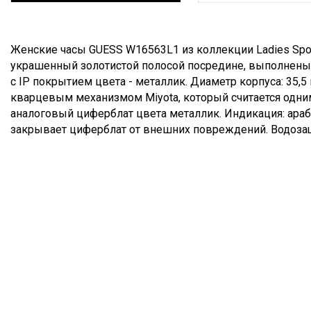
Описание
Женские часы GUESS W16563L1 из коллекции Ladies Sport
украшенный золотистой полосой посредине, выполнены
с IP покрытием цвета - металлик. Диаметр корпуса: 35
кварцевым механизмом Miyota, который считается одни
аналоговый циферблат цвета металлик. Индикация: ара
закрывает циферблат от внешних повреждений. Водозащ