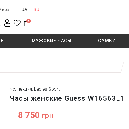
UA
RU
Киев
0
СЫ
МУЖСКИЕ ЧАСЫ
СУМКИ
New collection
Sale - 50%
Sale - 50%
Коллекция: Ladies Sport
Часы женские Guess W16563L1
8 750
грн