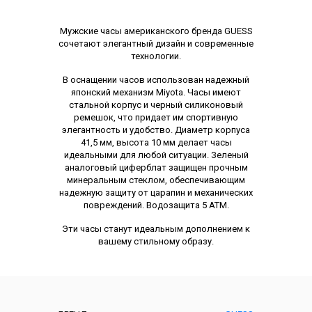
Описание
Мужские часы американского бренда GUESS
сочетают элегантный дизайн и современные
технологии.
В оснащении часов использован надежный
японский механизм Miyota. Часы имеют
стальной корпус и черный силиконовый
ремешок, что придает им спортивную
элегантность и удобство. Диаметр корпуса
41,5 мм, высота 10 мм делает часы
идеальными для любой ситуации. Зеленый
аналоговый циферблат защищен прочным
минеральным стеклом, обеспечивающим
надежную защиту от царапин и механических
повреждений. Водозащита 5 АТМ.
Эти часы станут идеальным дополнением к
вашему стильному образу.
Характеристики