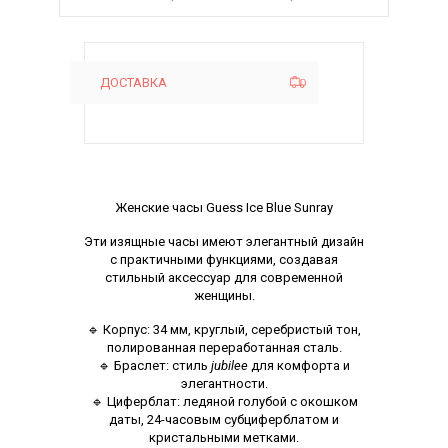
ДОСТАВКА
Описание
Женские часы Guess Ice Blue Sunray
Эти изящные часы имеют элегантный дизайн
с практичными функциями, создавая
стильный аксессуар для современной
женщины.
🔹 Корпус: 34 мм, круглый, серебристый тон,
полированная переработанная сталь.
🔹 Браслет: стиль
jubilee
для комфорта и
элегантности.
🔹 Циферблат: ледяной голубой с окошком
даты, 24-часовым субциферблатом и
кристальными метками.