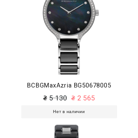
BCBGMaxAzria BG50678005
5 130
2 565
Нет в наличии