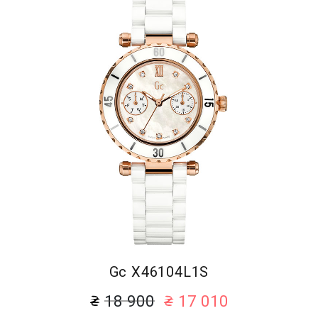
Gc X46104L1S
18 900
17 010