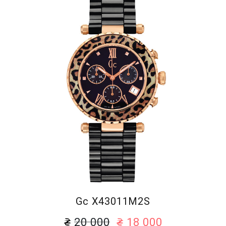
Gc X43011M2S
20 000
18 000