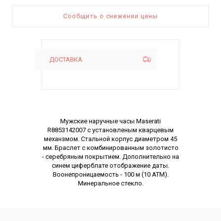
Сообщить о снижении цены
ДОСТАВКА
Описание
Мужские наручные часы Maserati
R8853142007 c установленым кварцевым
механзмом. Стальной корпус диаметром 45
мм. Браслет с комбинированным золотисто
- серебряным покрытием. Дополнительно на
синем циферблате отображение даты.
Воонепроницаемость - 100 м (10 АТМ).
Минеральное стекло.
Характеристики