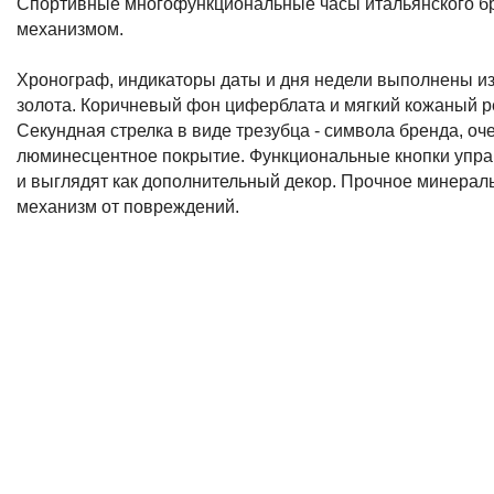
Описание
Спортивные многофункциональные часы итальянского бр
механизмом.
Хронограф, индикаторы даты и дня недели выполнены из
золота. Коричневый фон циферблата и мягкий кожаный ре
Секундная стрелка в виде трезубца - символа бренда, оче
люминесцентное покрытие. Функциональные кнопки управ
и выглядят как дополнительный декор. Прочное минераль
механизм от повреждений. 