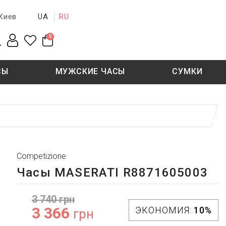
UA
RU
Киев
0
СЫ
МУЖСКИЕ ЧАСЫ
СУМКИ
New collection
Sale - 50%
Sale - 50%
Competizione
Часы MASERATI R8871605003
3 740 грн
3 366
ЭКОНОМИЯ:
10%
грн