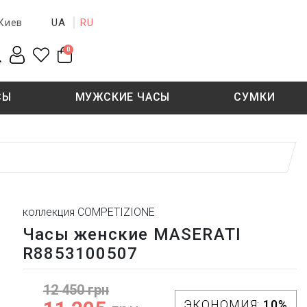
UA
RU
Киев
0
СЫ
МУЖСКИЕ ЧАСЫ
СУМКИ
New collection
Sale - 50%
Sale - 50%
коллекция COMPETIZIONE
Часы женские MASERATI
R8853100507
12 450 грн
ЭКОНОМИЯ:
10%