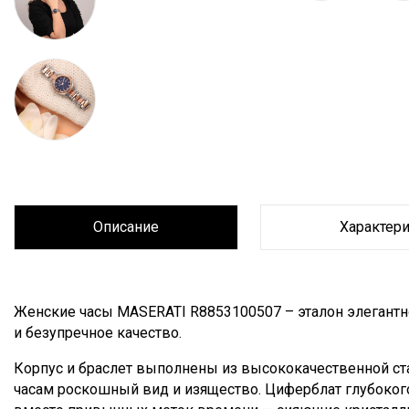
Описание
Характер
Описание
Женские часы MASERATI R8853100507 – эталон элегантнос
и безупречное качество.
Корпус и браслет выполнены из высококачественной ст
часам роскошный вид и изящество. Циферблат глубокого