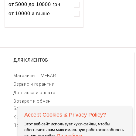
Хронограф
Календарь
Механика
Механика
от 5000 до 10000 грн
Хронограф
от 10000 и выше
ДЛЯ КЛИЕНТОВ
Магазины TIMEBAR
Сервис и гарантии
Доставка и оплата
Возврат и обмен
Блог
Accept Cookies & Privacy Policy?
Контакты для связи
Этот веб-сайт использует куки-файлы, чтобы
Пользовательское соглашение
обеспечить вам максимальную работоспособность
Подробнее
от нашего сайта.