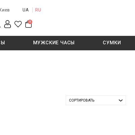
UA
RU
Киев
0
СЫ
МУЖСКИЕ ЧАСЫ
СУМКИ
New collection
Sale - 50%
Sale - 50%
СОРТИРОВАТЬ