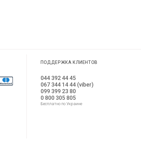
GUESS GW0945L4
12 650
GUESS GW0850G3
GUESS GW0770L3
10 550
8 750
4 375
5 275
Добавить в корзину
Добавить в корзину
Добавить в корзину
ПОДДЕРЖКА КЛИЕНТОВ
044 392 44 45
067 344 14 44 (viber)
099 399 23 80
0 800 305 805
Бесплатно по Украине