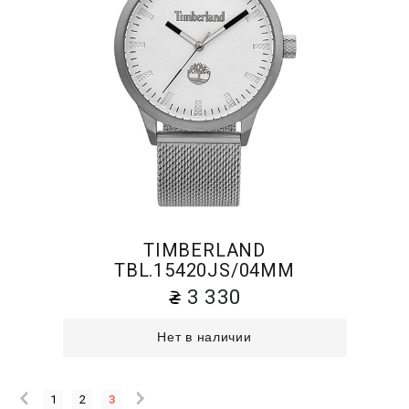
TIMBERLAND
TBL.15420JS/04MM
3 330
Нет в наличии
1
2
3