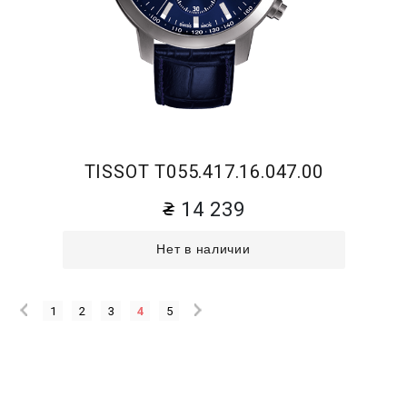
TISSOT T055.417.16.047.00
14 239
Нет в наличии
1
2
3
4
5