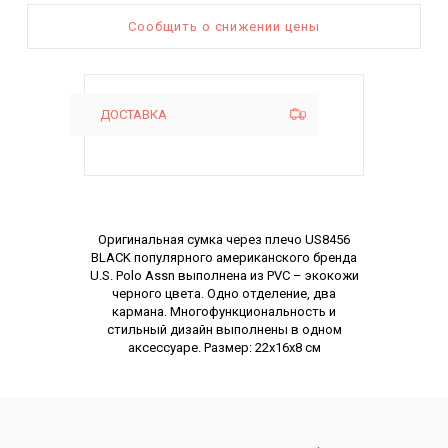
Сообщить о снижении цены
ДОСТАВКА
Описание
Оригинальная сумка через плечо US8456
BLACK популярного американского бренда
U.S. Polo Assn выполнена из PVC – экокожи
черного цвета. Одно отделение, два
кармана. Многофункциональность и
стильный дизайн выполнены в одном
аксессуаре. Размер: 22х16х8 см
Характеристики