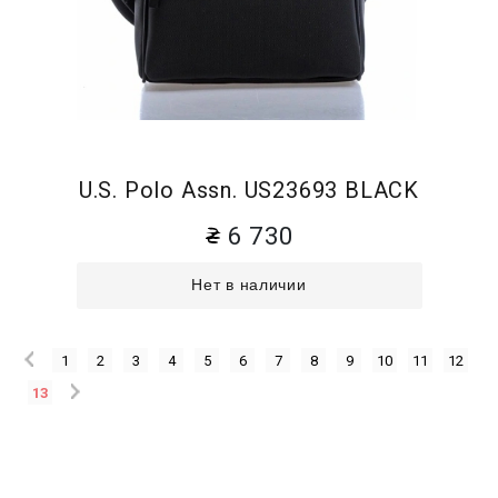
U.S. Polo Assn. US23693 BLACK
6 730
Нет в наличии
1
2
3
4
5
6
7
8
9
10
11
12
13