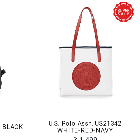
U.S. Polo Assn. US21342
35 BLACK
WHITE-RED-NAVY
1 499