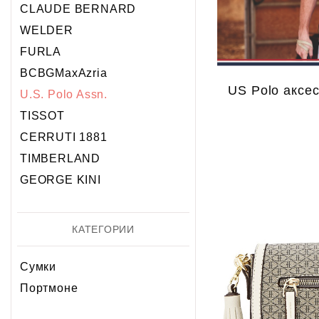
Хронограф
Календарь
Механика
Механика
CLAUDE BERNARD
Хронограф
WELDER
FURLA
BCBGMaxAzria
US Polo аксе
U.S. Polo Assn.
TISSOT
CERRUTI 1881
TIMBERLAND
GEORGE KINI
КАТЕГОРИИ
Сумки
Портмоне