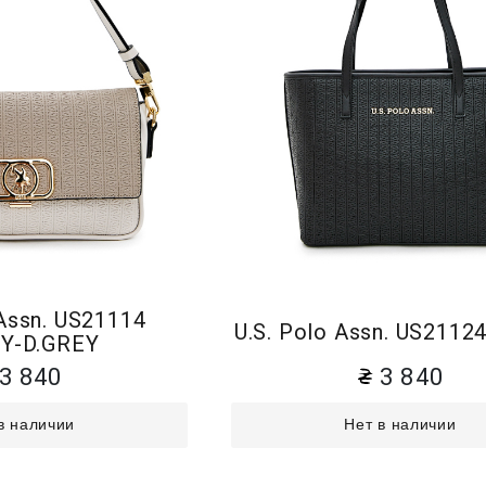
 Assn. US21114
U.S. Polo Assn. US211
EY-D.GREY
3 840
3 840
в наличии
Нет в наличии