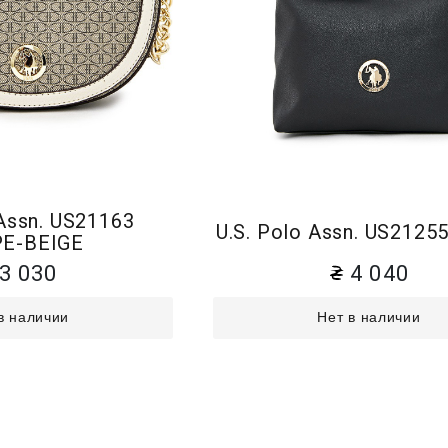
 Assn. US21163
U.S. Polo Assn. US212
E-BEIGE
3 030
4 040
в наличии
Нет в наличии