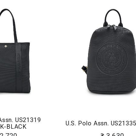
 Assn. US21319
U.S. Polo Assn. US213
K-BLACK
2 720
3 630