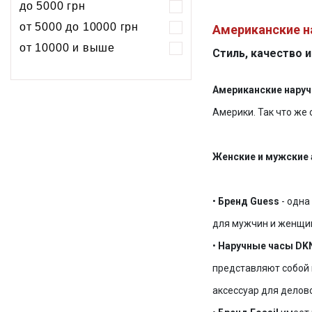
до 5000 грн
Хронограф
Календарь
Механика
Механика
от 5000 до 10000 грн
Американские н
Хронограф
от 10000 и выше
Стиль, качество 
Американские нару
Америки. Так что же
Женские и мужские 
•
Бренд Guess
- одна
для мужчин и женщин 
•
Наручные часы 
DK
представляют собой 
аксессуар для дело