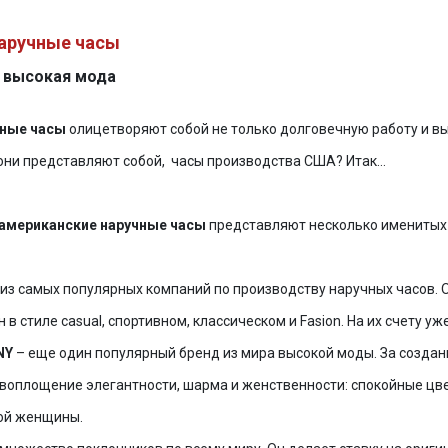
Браслет
Браслет
аручные часы
и высокая мода
чные часы
олицетворяют собой не только долговечную работу и выс
 они представляют собой, часы производства США? Итак…
американские наручные часы
представляют несколько именитых
 из самых популярных компаний по производству наручных часов. О
в стиле casual, спортивном, классическом и Fasion. На их счету 
NY
– еще один популярный бренд из мира высокой моды. За создан
воплощение элегантности, шарма и женственности: спокойные цвет
вой женщины.