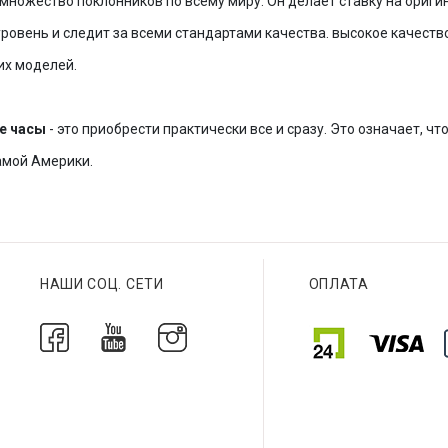
множество поклонников по всему миру. Он делает ставку на ориги
уровень и следит за всеми стандартами качества. высокое качеств
ких моделей.
е часы
- это приобрести практически все и сразу. Это означает, чт
самой Америки.
НАШИ СОЦ. СЕТИ
ОПЛАТА