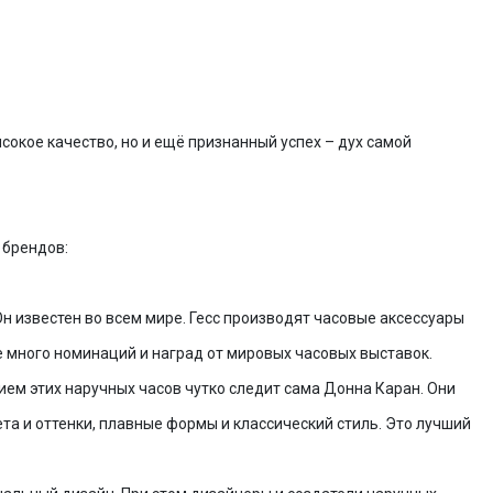
GUESS GW0945L4
12 650
GUESS GW0850G3
GUESS GW0770L3
окое качество, но и ещё признанный успех – дух самой
10 550
8 750
4 375
5 275
Добавить в корзину
Добавить в корзину
Добавить в корзину
 брендов:
н известен во всем мире. Гесс производят часовые аксессуары
уже много номинаций и наград от мировых часовых выставок.
ием этих наручных часов чутко следит сама Донна Каран. Они
а и оттенки, плавные формы и классический стиль. Это лучший