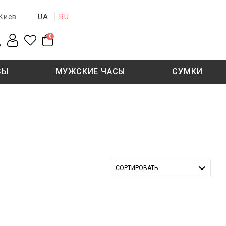
UA
RU
Киев
0
СЫ
МУЖСКИЕ ЧАСЫ
СУМКИ
New collection
Sale - 50%
Sale - 50%
СОРТИРОВАТЬ