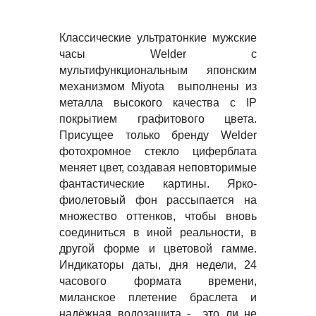
Описание
Классические ультратонкие мужские 
часы Welder с 
мультифункциональным японским 
механизмом Miyota  выполнены из 
металла высокого качества с IP 
покрытием графитового цвета. 
Присущее только бренду Welder 
фотохромное стекло циферблата 
меняет цвет, создавая неповторимые 
фантастические картины. Ярко-
фиолетовый фон рассыпается на 
множество оттенков, чтобы вновь 
соединиться в иной реальности, в 
другой форме и цветовой гамме. 
Индикаторы даты, дня недели, 24 
часового формата времени, 
миланское плетение браслета и 
надёжная водозащита -  это ли не 