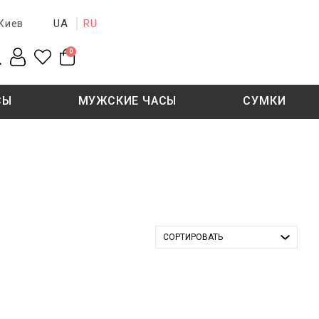
UA
RU
Киев
0
СЫ
МУЖСКИЕ ЧАСЫ
СУМКИ
New collection
Sale - 50%
Sale - 50%
СОРТИРОВАТЬ