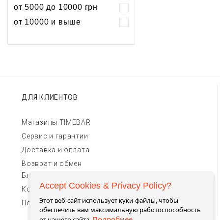
Хронограф
Календарь
Механика
Механика
от 5000 до 10000 грн
Хронограф
от 10000 и выше
ДЛЯ КЛИЕНТОВ
Магазины TIMEBAR
Сервис и гарантии
Доставка и оплата
Возврат и обмен
Блог
Accept Cookies & Privacy Policy?
Контакты для связи
Этот веб-сайт использует куки-файлы, чтобы
Пользовательское соглашение
обеспечить вам максимальную работоспособность
Подробнее
от нашего сайта.