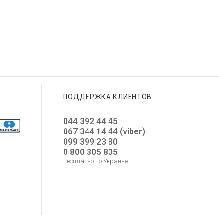
GUESS GW0945L4
12 650
GUESS GW0850G3
GUESS GW0770L3
10 550
8 750
4 375
5 275
Добавить в корзину
Добавить в корзину
Добавить в корзину
ПОДДЕРЖКА КЛИЕНТОВ
044 392 44 45
067 344 14 44 (viber)
099 399 23 80
0 800 305 805
Бесплатно по Украине