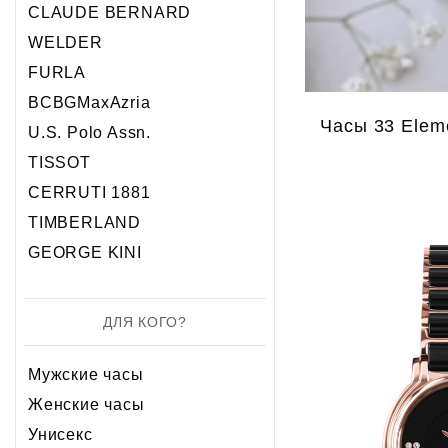
Хронограф
Календарь
Механика
Механика
CLAUDE BERNARD
Хронограф
WELDER
FURLA
BCBGMaxAzria
Часы 33 Elem
U.S. Polo Assn.
TISSOT
CERRUTI 1881
TIMBERLAND
GEORGE KINI
ДЛЯ КОГО?
Мужские часы
Женские часы
Унисекс