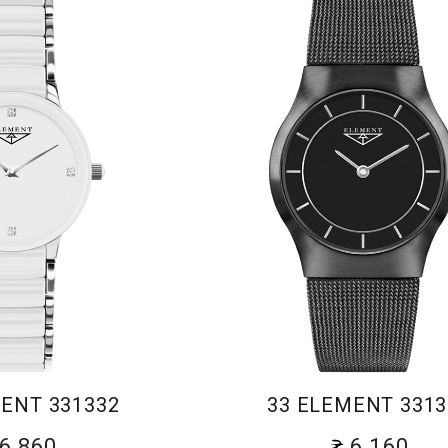
ENT 331332
33 ELEMENT 3313
6 860
6 160