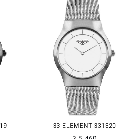
19
33 ELEMENT 331320
5 460