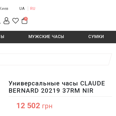
UA
RU
Киев
0
СЫ
МУЖСКИЕ ЧАСЫ
СУМКИ
New collection
Sale - 50%
Sale - 50%
Универсальные часы CLAUDE
BERNARD 20219 37RM NIR
12 502
грн