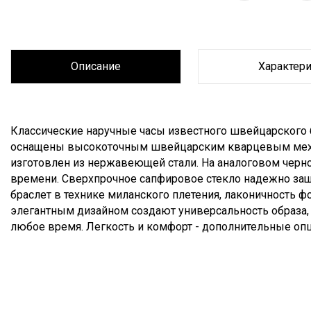
Описание
Характер
Описание
Классические наручные часы известного швейцарского бр
оснащены высокоточным швейцарским кварцевым механ
изготовлен из нержавеющей стали. На аналоговом черн
времени. Сверхпрочное сапфировое стекло надежно за
браслет в технике миланского плетения, лаконичность ф
элегантным дизайном создают универсальность образа,
любое время. Легкость и комфорт - дополнительные оп