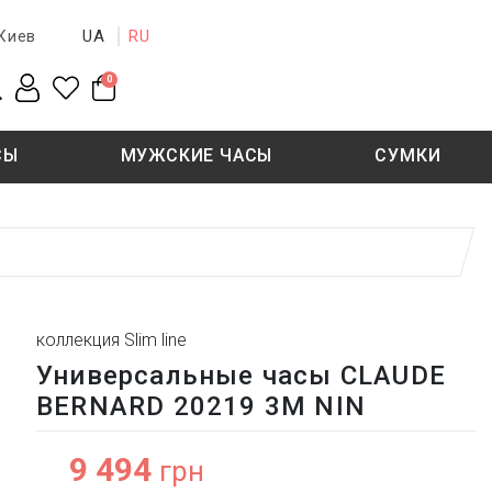
UA
RU
Киев
0
СЫ
МУЖСКИЕ ЧАСЫ
СУМКИ
New collection
Sale - 50%
Sale - 50%
коллекция Slim line
Универсальные часы CLAUDE
BERNARD 20219 3М NIN
9 494
грн