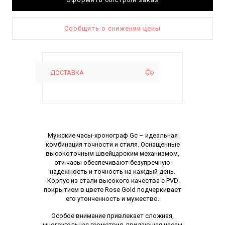
Сообщить о снижении цены
ДОСТАВКА
Описание
Мужские часы-хронограф Gc – идеальная
комбинация точности и стиля. Оснащенные
высокоточным швейцарским механизмом,
эти часы обеспечивают безупречную
надежность и точность на каждый день.
Корпус из стали высокого качества с PVD
покрытием в цвете Rose Gold подчеркивает
его утонченность и мужество.
Особое внимание привлекает сложная,
многоугольная геометрия, придающая часам