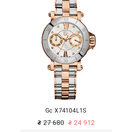
Gc X74104L1S
27 680
24 912