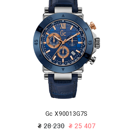
Gc X90013G7S
28 230
25 407