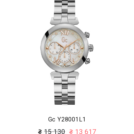
Gc Y28001L1
15 130
13 617