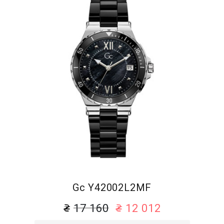
Gc Y42002L2MF
17 160
12 012