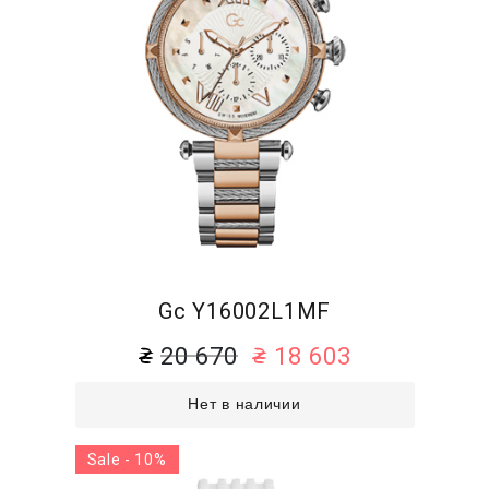
Gc Y16002L1MF
20 670
18 603
Нет в наличии
Sale - 10%