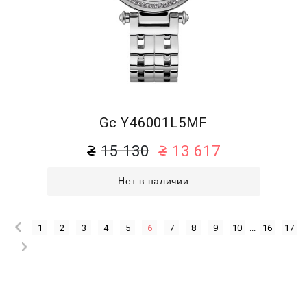
Gc Y46001L5MF
15 130
13 617
Нет в наличии
1
2
3
4
5
6
7
8
9
10
...
16
17