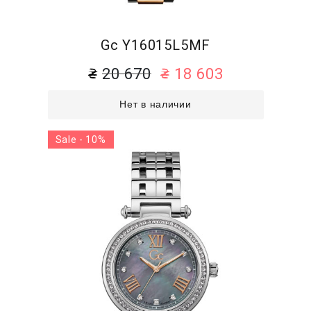
Gc Y16015L5MF
20 670
18 603
Нет в наличии
Sale - 10%