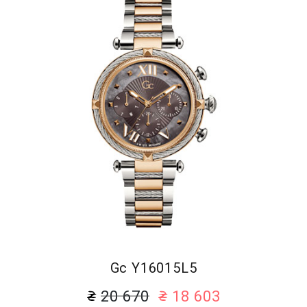
Gc Y16015L5
20 670
18 603