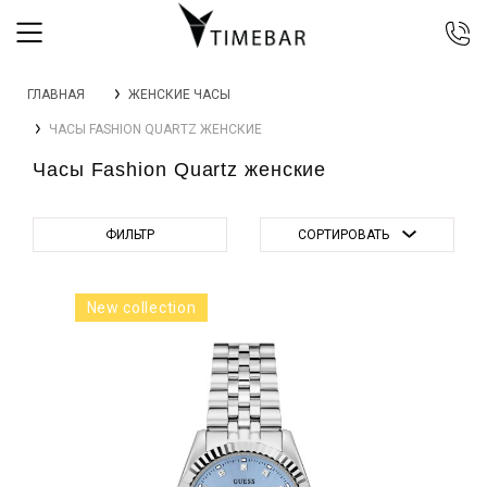
044 392 44 45
ГЛАВНАЯ
ЖЕНСКИЕ ЧАСЫ
067 344 14 44 (viber)
ЧАСЫ FASHION QUARTZ ЖЕНСКИЕ
099 399 23 80
Часы Fashion Quartz женские
0 800 305 805
Бесплатно по Украине
ФИЛЬТР
СОРТИРОВАТЬ
New collection