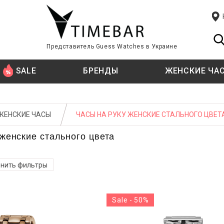
Представитель Guess Watches в Украине
SALE
БРЕНДЫ
ЖЕНСКИЕ ЧА
Я
Я
T
СТИЛЬ
СТИЛЬ
TISSOT
ЖЕНСКИЕ ЧАСЫ
ЧАСЫ НА РУКУ ЖЕНСКИЕ СТАЛЬНОГО ЦВЕТ
TIMBERLAND
 цифры
 цифры
Fashion
Fashion
 женские стального цвета
цифры
цифры
Классические
Классические
U
ации
ации
Спортивные
Спортивные часы
U.S. POLO ASSN.
нить фильтры
E KINI
ТИП КРЕПЛЕНИЯ
ТИП КРЕПЛЕНИЯ
W
Sale - 50%
WELDER
й
й
Ремешок
Ремешок
ATI