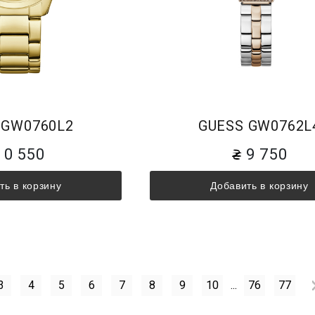
 GW0760L2
GUESS GW0762L
10 550
9 750
ть в корзину
Добавить в корзину
3
4
5
6
7
8
9
10
...
76
77