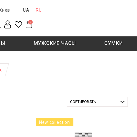
UA
RU
Киев
0
СЫ
МУЖСКИЕ ЧАСЫ
СУМКИ
New collection
Sale - 50%
Sale - 50%
А
СОРТИРОВАТЬ
New collection