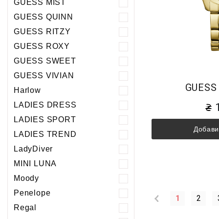
GUESS MIST
GUESS QUINN
GUESS RITZY
GUESS ROXY
GUESS SWEET
GUESS VIVIAN
GUESS
Harlow
LADIES DRESS
LADIES SPORT
Добави
LADIES TREND
LadyDiver
MINI LUNA
Moody
Penelope
1
2
Regal