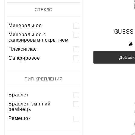
СТЕКЛО
Минеральное
GUESS
Минеральное с
сапфировым покрытием
Плексиглас
Добави
Сапфировое
ТИП КРЕПЛЕНИЯ
Браслет
Браслет+змінний
ремінець
Ремешок