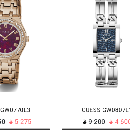
Браслет
Браслет
 GW0770L3
GUESS GW0807L
50
5 275
9 200
4 60