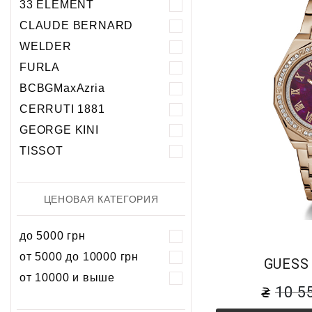
33 ELEMENT
Хронограф
Календарь
Механика
Механика
CLAUDE BERNARD
Хронограф
WELDER
FURLA
BCBGMaxAzria
CERRUTI 1881
GEORGE KINI
TISSOT
ЦЕНОВАЯ КАТЕГОРИЯ
до 5000 грн
от 5000 до 10000 грн
GUESS
от 10000 и выше
10 5