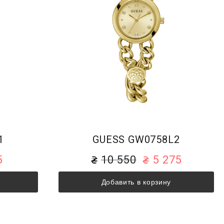
1
GUESS GW0758L2
5
10 550
5 275
Добавить в корзину