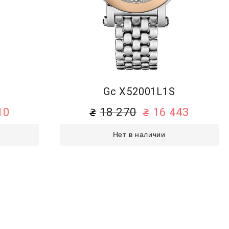
Gc X52001L1S
10
18 270
16 443
Нет в наличии