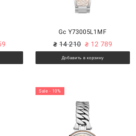
F
Gc Y73005L1MF
59
14 210
12 789
Добавить в корзину
Sale - 10%