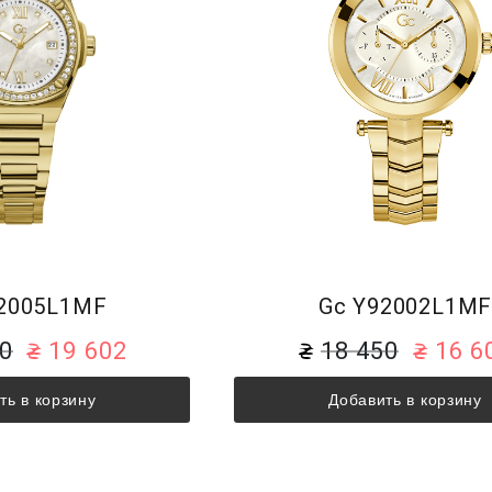
2005L1MF
Gc Y92002L1M
80
19 602
18 450
16 6
ть в корзину
Добавить в корзину