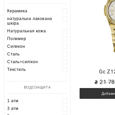
Керамика
натуральна лакована
шкіра
Натуральная кожа
Полимер
Силикон
Сталь
Сталь+силікон
Текстиль
Gc Z1
21 7
ВОДОЗАЩИТА
Добави
1 атм
3 атм