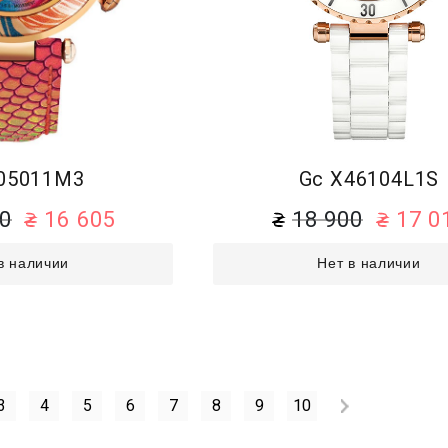
05011M3
Gc X46104L1S
50
16 605
18 900
17 0
в наличии
Нет в наличии
3
4
5
6
7
8
9
10