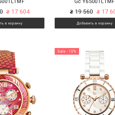
5001L1MF
Gc Y65001L1M
60
17 604
19 560
17 6
ть в корзину
Добавить в корзину
Sale - 10%