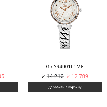
F
Gc Y94001L1MF
05
14 210
12 789
Добавить в корзину