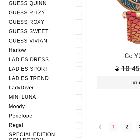
GUESS QUINN
GUESS RITZY
GUESS ROXY
GUESS SWEET
GUESS VIVIAN
Harlow
Gc Y
LADIES DRESS
18 4
LADIES SPORT
LADIES TREND
Нет 
LadyDiver
MINI LUNA
Moody
Penelope
Regal
1
2
SPECIAL EDITION