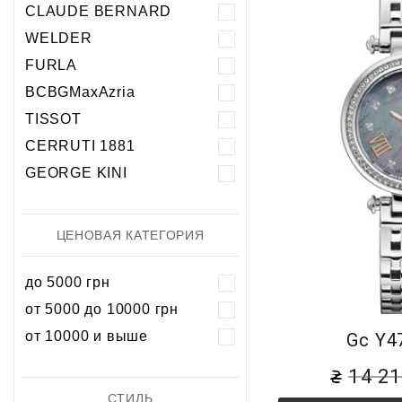
Хронограф
Календарь
Механика
Механика
CLAUDE BERNARD
Хронограф
WELDER
FURLA
BCBGMaxAzria
TISSOT
CERRUTI 1881
GEORGE KINI
ЦЕНОВАЯ КАТЕГОРИЯ
до 5000 грн
от 5000 до 10000 грн
от 10000 и выше
Gc Y4
14 2
СТИЛЬ