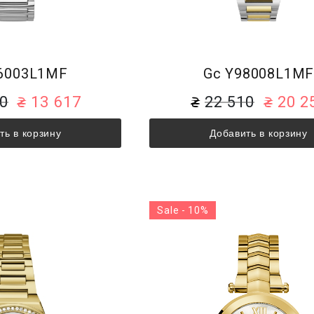
6003L1MF
Gc Y98008L1M
30
13 617
22 510
20 2
ть в корзину
Добавить в корзину
Sale - 10%