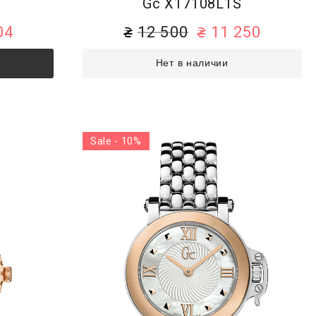
F
Gc X17108L1S
04
12 500
11 250
Нет в наличии
Sale - 10%