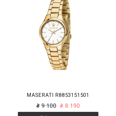
MASERATI R8853151501
9 100
8 190