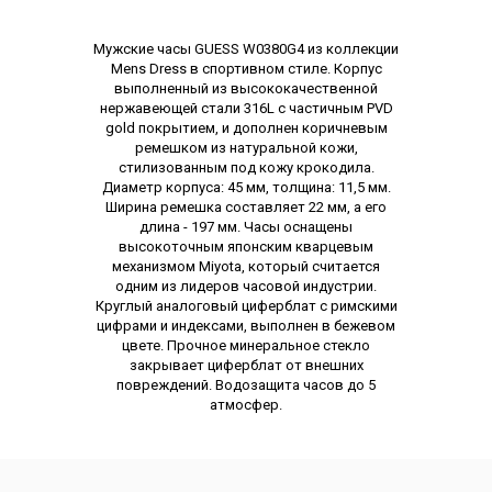
Описание
Мужские часы GUESS W0380G4 из коллекции
Mens Dress в спортивном стиле. Корпус
выполненный из высококачественной
нержавеющей стали 316L с частичным PVD
gold покрытием, и дополнен коричневым
ремешком из натуральной кожи,
стилизованным под кожу крокодила.
Диаметр корпуса: 45 мм, толщина: 11,5 мм.
Ширина ремешка составляет 22 мм, а его
длина - 197 мм. Часы оснащены
высокоточным японским кварцевым
механизмом Miyota, который считается
одним из лидеров часовой индустрии.
Круглый аналоговый циферблат с римскими
цифрами и индексами, выполнен в бежевом
цвете. Прочное минеральное стекло
закрывает циферблат от внешних
повреждений. Водозащита часов до 5
атмосфер.
Характеристики