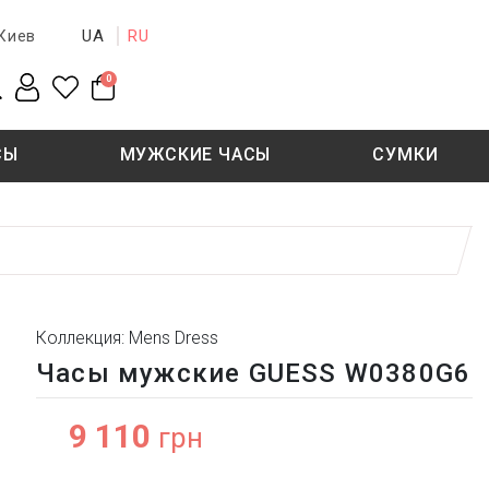
UA
RU
Киев
0
СЫ
МУЖСКИЕ ЧАСЫ
СУМКИ
New collection
Sale - 50%
Sale - 50%
Коллекция: Mens Dress
Часы мужские GUESS W0380G6
9 110
грн