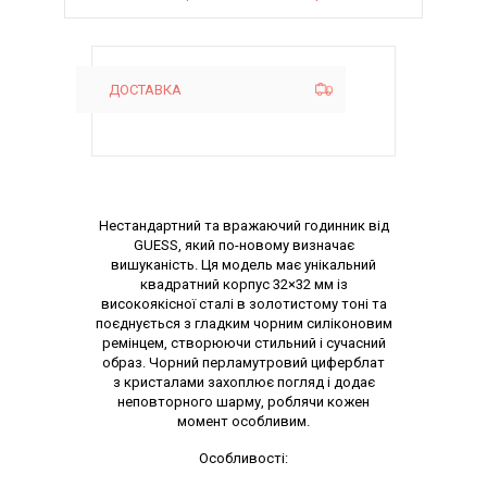
ДОСТАВКА
Описание
Нестандартний та вражаючий годинник від
GUESS, який по-новому визначає
вишуканість. Ця модель має унікальний
квадратний корпус 32×32 мм із
високоякісної сталі в золотистому тоні та
поєднується з гладким чорним силіконовим
ремінцем, створюючи стильний і сучасний
образ. Чорний перламутровий циферблат
з кристалами захоплює погляд і додає
неповторного шарму, роблячи кожен
момент особливим.
Особливості: