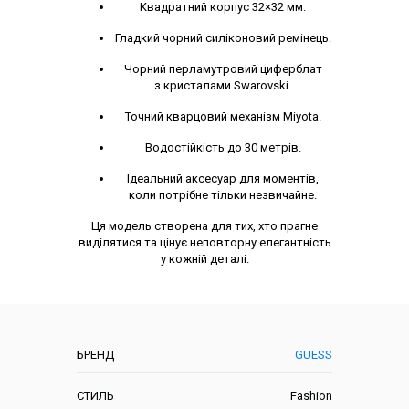
Квадратний корпус 32×32 мм.
Гладкий чорний силіконовий ремінець.
Чорний перламутровий циферблат
з кристалами Swarovski.
Точний кварцовий механізм Miyota.
Водостійкість до 30 метрів.
Ідеальний аксесуар для моментів,
коли потрібне тільки незвичайне.
Ця модель створена для тих, хто прагне
виділятися та цінує неповторну елегантність
у кожній деталі.
Характеристики
БРЕНД
GUESS
СТИЛЬ
Fashion