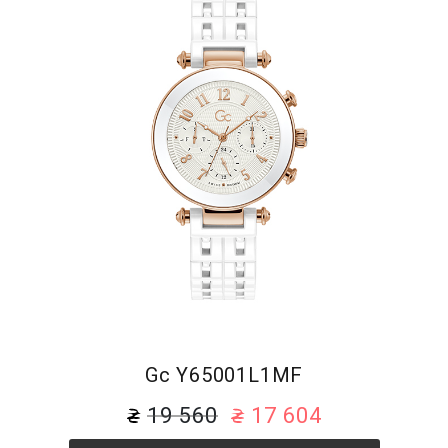
Gc Y65001L1MF
19 560
17 604