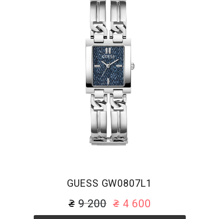
GUESS GW0807L1
9 200
4 600