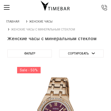
044 392 44 45
ГЛАВНАЯ
ЖЕНСКИЕ ЧАСЫ
067 344 14 44 (viber)
ЖЕНСКИЕ ЧАСЫ С МИНЕРАЛЬНЫМ СТЕКЛОМ
099 399 23 80
Женские часы с минеральным стеклом
0 800 305 805
Бесплатно по Украине
ФИЛЬТР
СОРТИРОВАТЬ
Sale - 50%