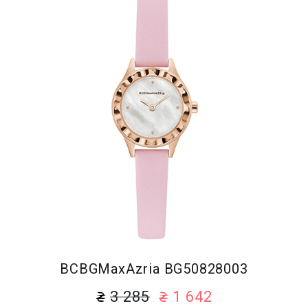
BCBGMaxAzria BG50828003
3 285
1 642